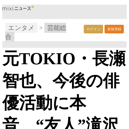
エンタメ
>
芸能総
ログイン
新規登録
合
元TOKIO・長瀬
智也、今後の俳
優活動に本
音 “友人”滝沢