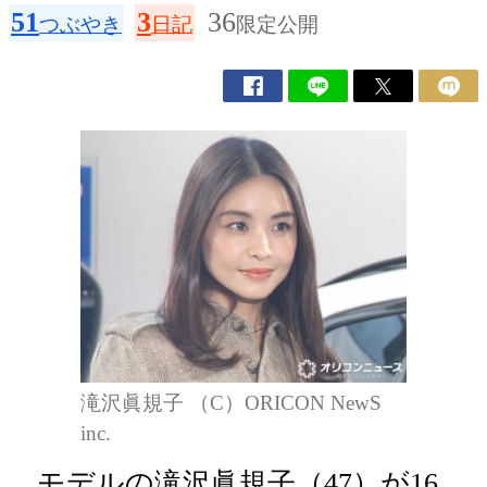
51
3
36
つぶやき
日記
限定公開
滝沢眞規子 （C）ORICON NewS
inc.
モデルの滝沢眞規子（47）が16