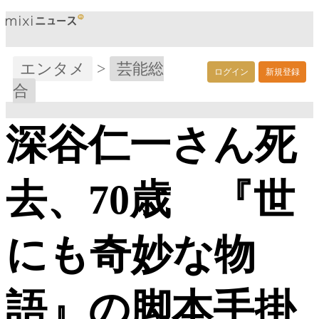
エンタメ
>
芸能総
ログイン
新規登録
合
深谷仁一さん死
去、70歳 『世
にも奇妙な物
語』の脚本手掛