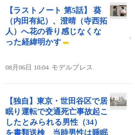
【ラストノート 第5話】 葵
（内田有紀）、澄晴（寺西拓
人）へ花の香り感じなくな
った経緯明かす
08月06日 10:04
モデルプレス
【独自】東京・世田谷区で居
眠り運転で交通死亡事故起こ
したとみられる男性（34）
を書類送検 当時男性は睡眠