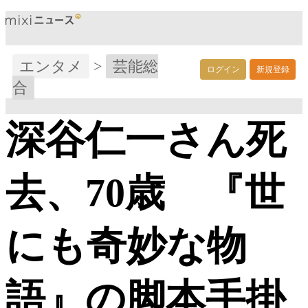
エンタメ
>
芸能総
ログイン
新規登録
合
深谷仁一さん死
去、70歳 『世
にも奇妙な物
語』の脚本手掛