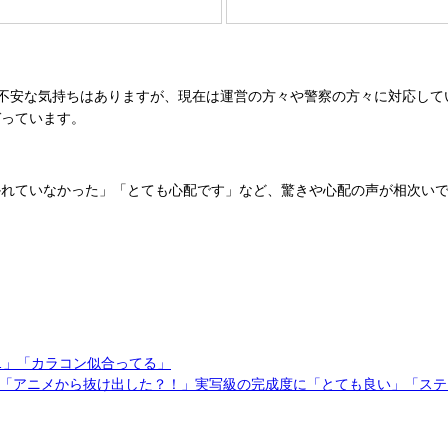
不安な気持ちはありますが、現在は運営の方々や警察の方々に対応して
づっています。
かれていなかった」「とても心配です」など、驚きや心配の声が相次い
…」「カラコン似合ってる」
「アニメから抜け出した？！」実写級の完成度に「とても良い」「ステ