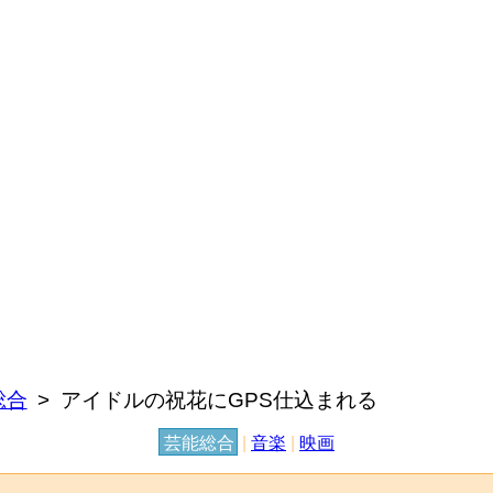
総合
アイドルの祝花にGPS仕込まれる
芸能総合
|
音楽
|
映画