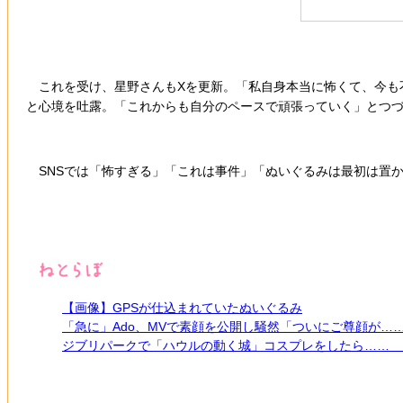
これを受け、星野さんもXを更新。「私自身本当に怖くて、今も
と心境を吐露。「これからも自分のペースで頑張っていく」とつ
SNSでは「怖すぎる」「これは事件」「ぬいぐるみは最初は置
【画像】GPSが仕込まれていたぬいぐるみ
「急に」Ado、MVで素顔を公開し騒然「ついにご尊顔が…
ジブリパークで「ハウルの動く城」コスプレをしたら…… 