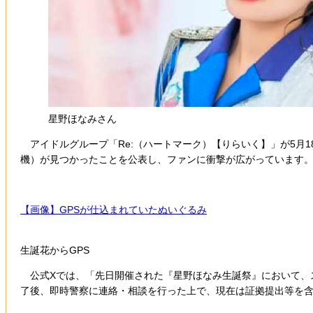
星野ほなみさん
アイドルグループ「Re:（ハートマーク）【りらいく】」が5月18
機）が見つかったことを公表し、ファンに衝撃が広がっています
【画像】GPSが仕込まれていたぬいぐるみ
生誕花からGPS
公式Xでは、「先日開催された『星野ほなみ生誕祭』において、ス
了後、即時警察に連絡・相談を行った上で、現在は証拠提出等を