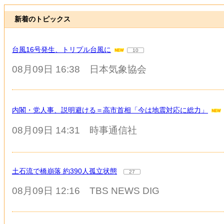
新着のトピックス
台風16号発生、トリプル台風に
10
08月09日 16:38
日本気象協会
内閣・党人事、説明避ける＝高市首相「今は地震対応に総力」
08月09日 14:31
時事通信社
土石流で橋崩落 約390人孤立状態
27
08月09日 12:16
TBS NEWS DIG