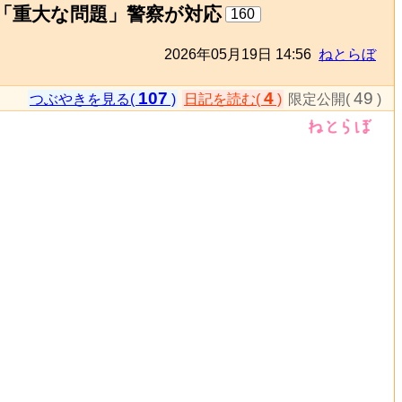
「重大な問題」警察が対応
160
2026年05月19日 14:56
ねとらぼ
107
4
49
つぶやきを見る(
)
日記を読む(
)
限定公開(
)