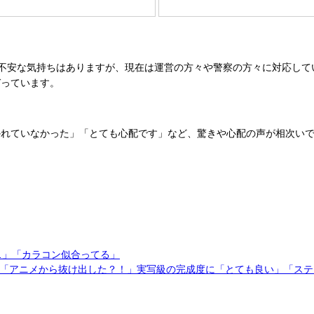
不安な気持ちはありますが、現在は運営の方々や警察の方々に対応して
づっています。
かれていなかった」「とても心配です」など、驚きや心配の声が相次い
…」「カラコン似合ってる」
「アニメから抜け出した？！」実写級の完成度に「とても良い」「ステ