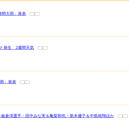
時間大雨」発表
2
と発生 2週間天気
1
大雨」発表
1
奈＆板倉滉選手・田中みな実＆亀梨和也・新木優子＆中島裕翔ほか
1