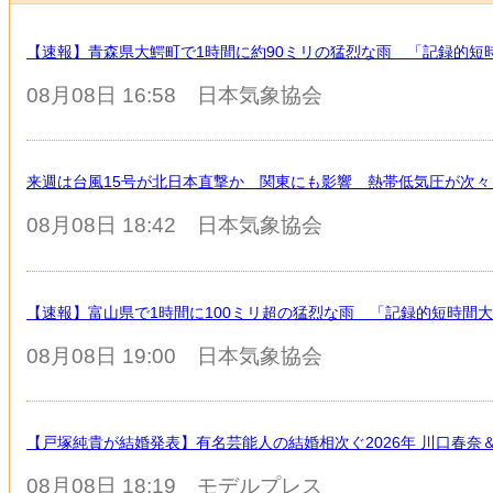
【速報】青森県大鰐町で1時間に約90ミリの猛烈な雨 「記録的短
08月08日 16:58
日本気象協会
来週は台風15号が北日本直撃か 関東にも影響 熱帯低気圧が次々
08月08日 18:42
日本気象協会
【速報】富山県で1時間に100ミリ超の猛烈な雨 「記録的短時間
08月08日 19:00
日本気象協会
【戸塚純貴が結婚発表】有名芸能人の結婚相次ぐ2026年 川口春
08月08日 18:19
モデルプレス