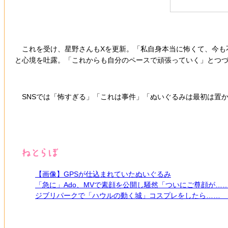
これを受け、星野さんもXを更新。「私自身本当に怖くて、今も
と心境を吐露。「これからも自分のペースで頑張っていく」とつ
SNSでは「怖すぎる」「これは事件」「ぬいぐるみは最初は置
【画像】GPSが仕込まれていたぬいぐるみ
「急に」Ado、MVで素顔を公開し騒然「ついにご尊顔が…
ジブリパークで「ハウルの動く城」コスプレをしたら…… 