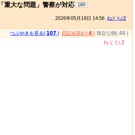
「重大な問題」警察が対応
160
2026年05月19日 14:56
ねとらぼ
107
4
49
つぶやきを見る(
)
日記を読む(
)
限定公開(
)