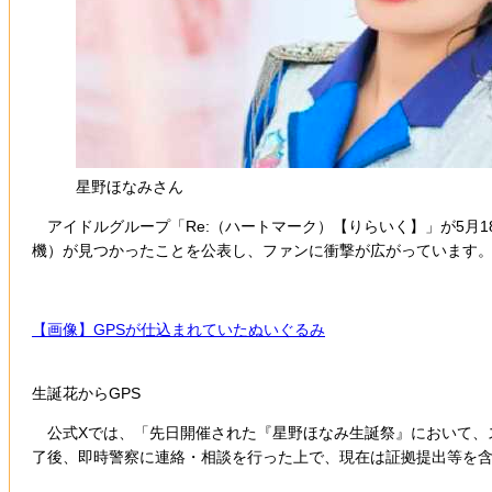
星野ほなみさん
アイドルグループ「Re:（ハートマーク）【りらいく】」が5月18
機）が見つかったことを公表し、ファンに衝撃が広がっています
【画像】GPSが仕込まれていたぬいぐるみ
生誕花からGPS
公式Xでは、「先日開催された『星野ほなみ生誕祭』において、ス
了後、即時警察に連絡・相談を行った上で、現在は証拠提出等を