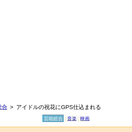
総合
アイドルの祝花にGPS仕込まれる
芸能総合
|
音楽
|
映画