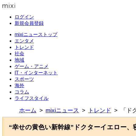
ログイン
新規会員登録
mixiニューストップ
エンタメ
トレンド
社会
地域
ゲーム・アニメ
IT・インターネット
スポーツ
海外
コラム
ライフスタイル
ホーム
mixiニュース
トレンド
「ド
“幸せの黄色い新幹線”ドクターイエロー