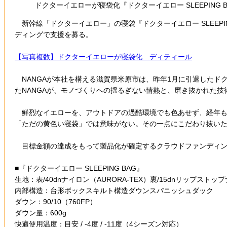
ドクターイエローが寝袋化『ドクターイエロー SLEEPING B
新幹線「ドクターイエロー」の寝袋『ドクターイエロー SLEEPI
ディングで支援を募る。
【写真複数】ドクターイエローが寝袋化…ディティール
NANGAが本社を構える滋賀県米原市は、昨年1月に引退したド
たNANGAが、モノづくりへの揺るぎない情熱と、磨き抜かれた
鮮烈なイエローを、アウトドアの過酷環境でも色あせず、経年も
「ただの黄色い寝袋」では意味がない。その一点にこだわり抜い
目標金額の達成をもって製品化が確定するクラウドファンディン
■『ドクターイエロー SLEEPING BAG』
生地：表/40dnナイロン（AURORA-TEX）裏/15dnリップストッ
内部構造：台形ボックスキルト構造ダウンスパニッシュダック
ダウン：90/10（760FP）
ダウン量：600g
快適使用温度：目安 / -4度 / -11度（4シーズン対応）