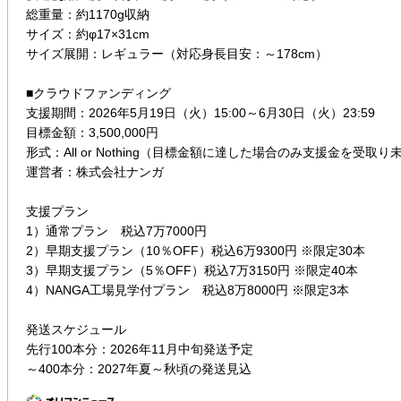
総重量：約1170g収納
サイズ：約φ17×31cm
サイズ展開：レギュラー（対応身長目安：～178cm）
■クラウドファンディング
支援期間：2026年5月19日（火）15:00～6月30日（火）23:59
目標金額：3,500,000円
形式：All or Nothing（目標金額に達した場合のみ支援金を受取
運営者：株式会社ナンガ
支援プラン
1）通常プラン 税込7万7000円
2）早期支援プラン（10％OFF）税込6万9300円 ※限定30本
3）早期支援プラン（5％OFF）税込7万3150円 ※限定40本
4）NANGA工場見学付プラン 税込8万8000円 ※限定3本
発送スケジュール
先行100本分：2026年11月中旬発送予定
～400本分：2027年夏～秋頃の発送見込