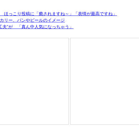
 ほっこり投稿に「癒されますね～」「表情が最高ですね」
カリー、パンやビールのイメージ
“工夫”が 「真ん中人気になっちゃう」