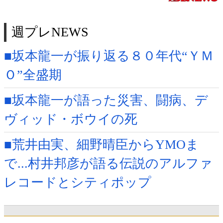
週プレNEWS
■坂本龍一が振り返る８０年代“ＹＭ
Ｏ”全盛期
■坂本龍一が語った災害、闘病、デ
ヴィッド・ボウイの死
■荒井由実、細野晴臣からYMOま
で...村井邦彦が語る伝説のアルファ
レコードとシティポップ