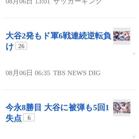
08月06日 13:01
サッカーキング
大谷2発もド軍6戦連続逆転負
け
26
08月06日 06:35
TBS NEWS DIG
今永8勝目 大谷に被弾も5回1
失点
6