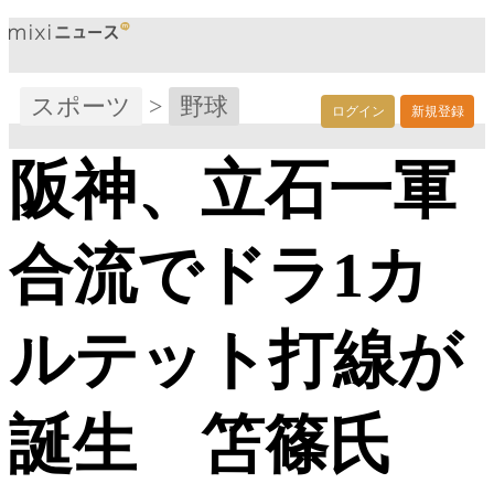
スポーツ
>
野球
ログイン
新規登録
阪神、立石一軍
合流でドラ1カ
ルテット打線が
誕生 笘篠氏