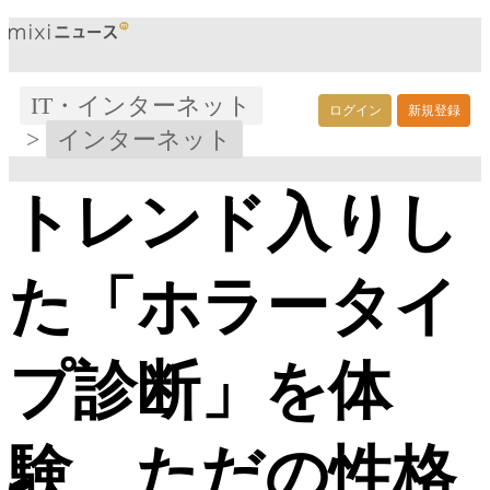
IT・インターネット
ログイン
新規登録
>
インターネット
トレンド入りし
た「ホラータイ
プ診断」を体
験 ただの性格