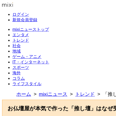
ログイン
新規会員登録
mixiニューストップ
エンタメ
トレンド
社会
地域
ゲーム・アニメ
IT・インターネット
スポーツ
海外
コラム
ライフスタイル
ホーム
mixiニュース
トレンド
「推
お仏壇屋が本気で作った「推し壇」はなぜ受