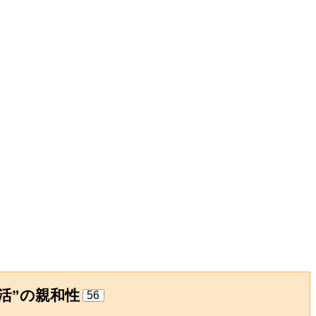
活”の親和性
56