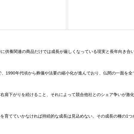
時に供養関連の商品だけでは成長が厳しくなっている現実と長年向き合
で、1990年代頃から葬儀や法要の縮小化が進んでおり、仏間の一面を
右肩下がりを続けること、それによって競合他社とのシェア争いが激化
を育てていかなければ持続的な成長は見込めない。その成長の種の1つ