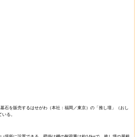
墓石を販売するはせがわ（本社：福岡／東京）の「推し壇」（おし
ている。
場所に設置できる。壁掛け棚の耐荷重は約14kgで、推し壇の屋根