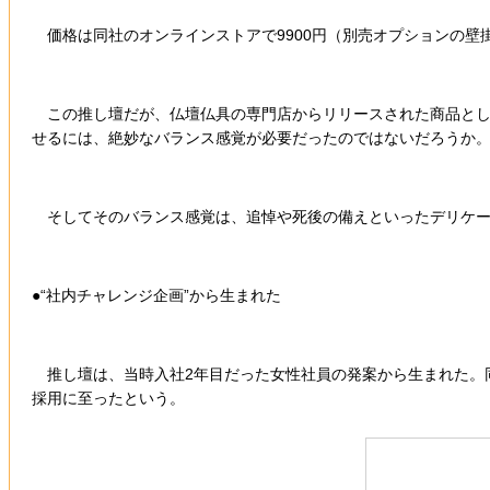
価格は同社のオンラインストアで9900円（別売オプションの壁掛
この推し壇だが、仏壇仏具の専門店からリリースされた商品とし
せるには、絶妙なバランス感覚が必要だったのではないだろうか
そしてそのバランス感覚は、追悼や死後の備えといったデリケー
●“社内チャレンジ企画”から生まれた
推し壇は、当時入社2年目だった女性社員の発案から生まれた。同
採用に至ったという。