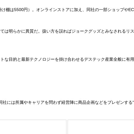
け棚は5500円）。オンラインストアに加え、同社の一部ショップやE
ては明らかに異質だ。扱い方を誤ればジョークグッズとみなされるリス
。
トな目的と最新テクノロジーを掛け合わせるデステック産業全般に有用
社には所属やキャリアを問わず経営陣に商品企画などをプレゼンする“