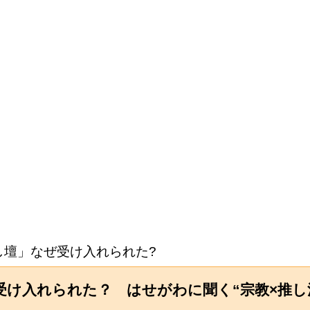
し壇」なぜ受け入れられた?
け入れられた？ はせがわに聞く“宗教×推し