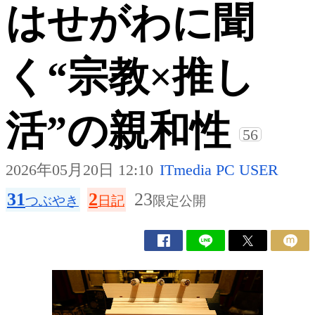
はせがわに聞
く“宗教×推し
活”の親和性
56
2026年05月20日 12:10
ITmedia PC USER
31
2
23
つぶやき
日記
限定公開