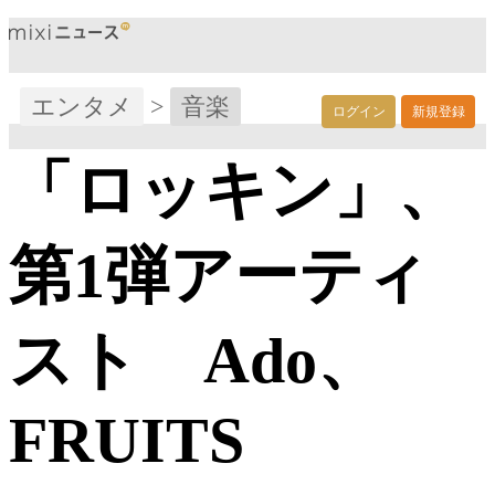
エンタメ
>
音楽
ログイン
新規登録
「ロッキン」、
第1弾アーティ
スト Ado、
FRUITS