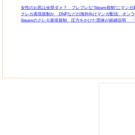
女性のお尻は全部ダメ？ ブレブレな“Steam規制”にマン
クレカ表現規制か DNPなどの海外向けマンガ配信、オン
Steamのクレカ表現規制、圧力をかけた団体が経緯説明 