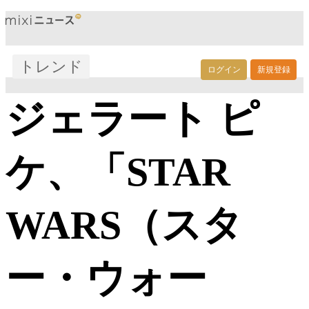
トレンド
ログイン
新規登録
ジェラート ピ
ケ、「STAR
WARS（スタ
ー・ウォー