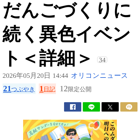
だんごづくりに
続く異色イベン
ト＜詳細＞
34
2026年05月20日 14:44
オリコンニュース
21
1
12
つぶやき
日記
限定公開