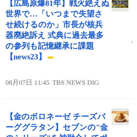
【広島原爆81年】戦火絶えぬ
世界で…「いつまで失望さ
せ続けるのか」市長が核兵
器廃絶訴え 式典に過去最多
の参列も記憶継承に課題
【news23】
08月07日 11:45
TBS NEWS DIG
【金のボロネーゼ チーズバ
ーググラタン】セブンの"金