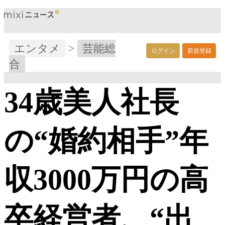
エンタメ
>
芸能総
ログイン
新規登録
合
34歳美人社長
の“婚約相手”年
収3000万円の高
卒経営者、“出