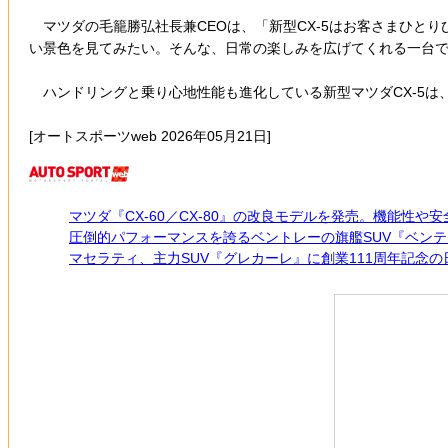
マツダの毛籠勝弘社長兼CEOは、「新型CX-5はお客さまひと
い景色を見てみたい。そんな、日常の楽しみを広げてくれる一台
ハンドリングと乗り心地性能も進化している新型マツダCX-5は、『
[オートスポーツweb 2026年05月21日]
マツダ『CX-60／CX-80』の改良モデルを発売。機能性
圧倒的パフォーマンスを誇るベントレーの旗艦SUV『ベン
マセラティ、主力SUV『グレカーレ』に創業111周年記念の