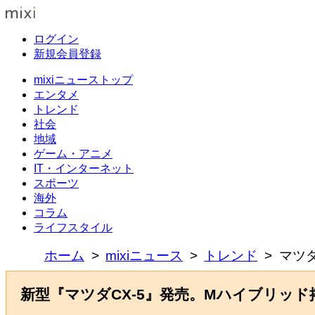
ログイン
新規会員登録
mixiニューストップ
エンタメ
トレンド
社会
地域
ゲーム・アニメ
IT・インターネット
スポーツ
海外
コラム
ライフスタイル
ホーム
mixiニュース
トレンド
マツダ
新型『マツダCX-5』発売。Mハイブリッド