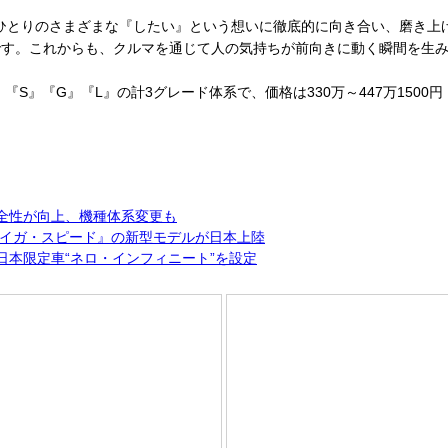
りひとりのさまざまな『したい』という想いに徹底的に向き合い、磨き
です。これからも、クルマを通じて人の気持ちが前向きに動く瞬間を生
S』『G』『L』の計3グレード体系で、価格は330万～447万1500
や安全性が向上、機種体系変更も
テイガ・スピード』の新型モデルが日本上陸
日本限定車“ネロ・インフィニート”を設定