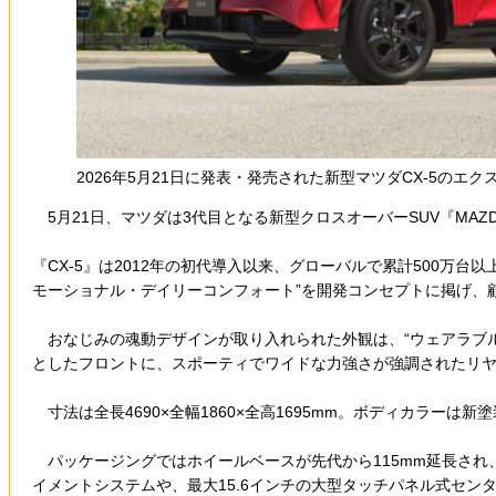
2026年5月21日に発表・発売された新型マツダCX-5の
5月21日、マツダは3代目となる新型クロスオーバーSUV『MAZ
『CX-5』は2012年の初代導入以来、グローバルで累計500
モーショナル・デイリーコンフォート”を開発コンセプトに掲げ、
おなじみの魂動デザインが取り入れられた外観は、“ウェアラブル
としたフロントに、スポーティでワイドな力強さが強調されたリ
寸法は全長4690×全幅1860×全高1695mm。ボディカラーは新
パッケージングではホイールベースが先代から115mm延長され、
イメントシステムや、最大15.6インチの大型タッチパネル式セン