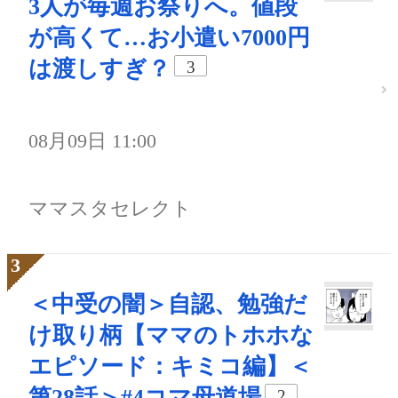
3人が毎週お祭りへ。値段
が高くて…お小遣い7000円
は渡しすぎ？
3
08月09日 11:00
ママスタセレクト
＜中受の闇＞自認、勉強だ
け取り柄【ママのトホホな
エピソード：キミコ編】＜
第28話＞#4コマ母道場
2