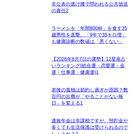
非公表の逃げ腰で問われる公共放送
の責任
2
ラーメンを「年間800杯」を食す35
歳男性を直撃。「9年で35キロ増」
も健康診断の数値は「悪くない」
【2026年8月7日の運勢】12星座占
いランキング(総合運・恋愛運・金
運・仕事運・健康運)
1
老後の孤独は節約し過ぎが原因？数
百円の出費が「やることがない毎
日」を変える
1
遺族年金は非課税ですが、預貯金が
多くても生活保護は受けられるので
しょうか？
2