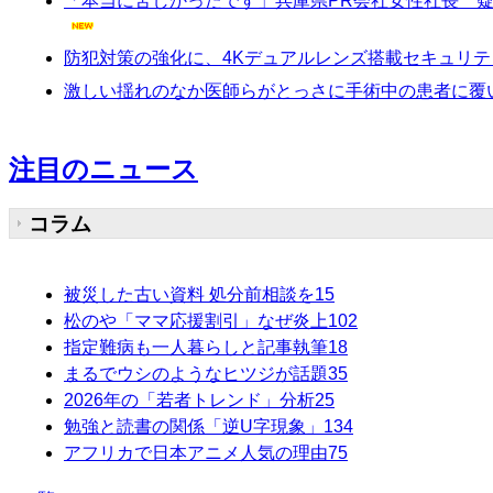
「本当に苦しかったです」兵庫県PR会社女性社長 疑
防犯対策の強化に、4Kデュアルレンズ搭載セキュリティーカメラ
激しい揺れのなか医師らがとっさに手術中の患者に覆
注目のニュース
コラム
被災した古い資料 処分前相談を
15
松のや「ママ応援割引」なぜ炎上
102
指定難病も一人暮らしと記事執筆
18
まるでウシのようなヒツジが話題
35
2026年の「若者トレンド」分析
25
勉強と読書の関係「逆U字現象」
134
アフリカで日本アニメ人気の理由
75