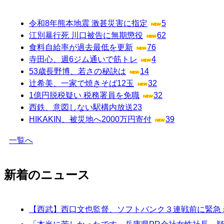
令和8年熊本地震 激甚災害に指定
5
江別暴行死 川口被告に無期懲役
62
食料自給率が過去最低を更新
76
寺田心、週6ジム通いで筋トレ
4
53歳長野博、若さの秘訣は
14
辻希美、一家で焼きそば12玉
32
1億円脱税疑い 税務署員を免職
32
西鉄、意図しない駅構内放送
23
HIKAKIN、被災地へ2000万円寄付
39
一覧へ
新着のニュース
【西武】西口文也監督、ソフトバンク３連戦前に緊急