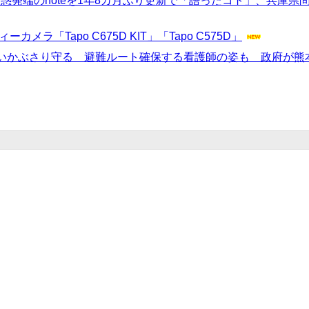
惑発端のnoteを1年8カ月ぶり更新で「語ったコト」、兵庫
「Tapo C675D KIT」「Tapo C575D」
いかぶさり守る 避難ルート確保する看護師の姿も 政府が熊