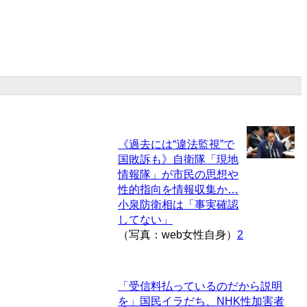
《過去には“違法監視”で
国敗訴も》自衛隊「現地
情報隊」が市民の思想や
性的指向を情報収集か…
小泉防衛相は「事実確認
してない」
（写真：web女性自身）
2
「受信料払っているのだから説明
を」国民イラだち、NHK性加害者