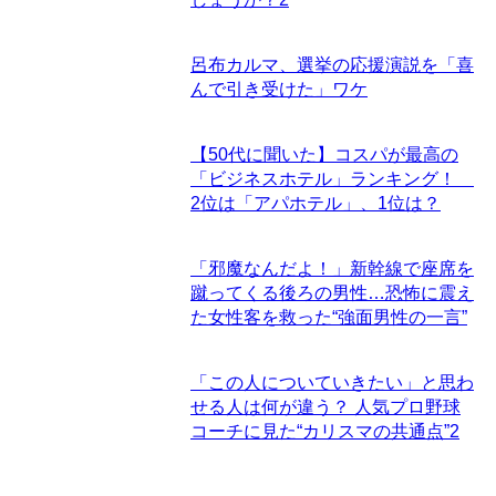
呂布カルマ、選挙の応援演説を「喜
んで引き受けた」ワケ
【50代に聞いた】コスパが最高の
「ビジネスホテル」ランキング！
2位は「アパホテル」、1位は？
「邪魔なんだよ！」新幹線で座席を
蹴ってくる後ろの男性…恐怖に震え
た女性客を救った“強面男性の一言”
「この人についていきたい」と思わ
せる人は何が違う？ 人気プロ野球
コーチに見た“カリスマの共通点”
2