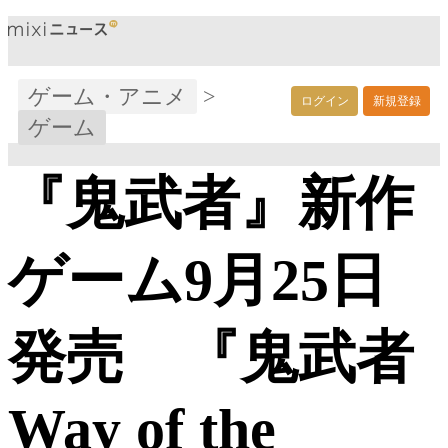
ゲーム・アニメ
>
ログイン
新規登録
ゲーム
『鬼武者』新作
ゲーム9月25日
発売 『鬼武者
Way of the