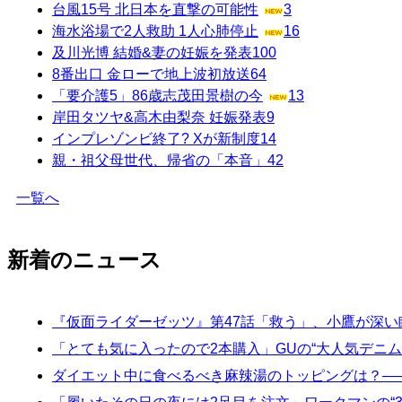
台風15号 北日本を直撃の可能性
3
海水浴場で2人救助 1人心肺停止
16
及川光博 結婚&妻の妊娠を発表
100
8番出口 金ローで地上波初放送
64
「要介護5」86歳志茂田景樹の今
13
岸田タツヤ&高木由梨奈 妊娠発表
9
インプレゾンビ終了? Xが新制度
14
親・祖父母世代、帰省の「本音」
42
一覧へ
新着のニュース
『仮面ライダーゼッツ』第47話「救う」、小鷹が深
「とても気に入ったので2本購入」GUの“大人気デニム
ダイエット中に食べるべき麻辣湯のトッピングは？—