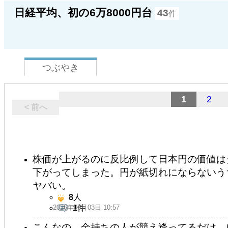
日経平均、初の6万8000円台
43
件
つぶやき
1
2
< 前へ
株価が上がるのに反比例して日本円の価値は
下がってしまった。円が紙切れにならないう
ヤバい。
8
人
2026年06月03日 10:57
1
件
こんなの、金持ちの人が競え逢ってるだけ。