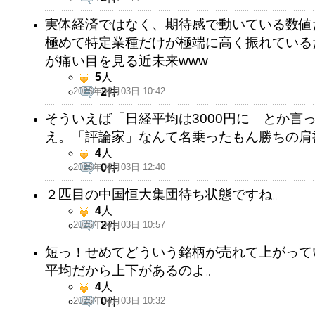
実体経済ではなく、期待感で動いている数値
極めて特定業種だけが極端に高く振れている
が痛い目を見る近未来www
5
人
2026年06月03日 10:42
2
件
そういえば「日経平均は3000円に」とか言
え。「評論家」なんて名乗ったもん勝ちの肩
4
人
2026年06月03日 12:40
0
件
２匹目の中国恒大集団待ち状態ですね。
4
人
2026年06月03日 10:57
2
件
短っ！せめてどういう銘柄が売れて上がって
平均だから上下があるのよ。
4
人
2026年06月03日 10:32
0
件