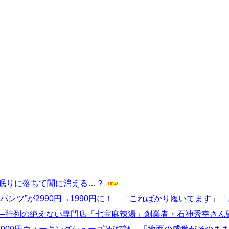
い眠りに落ちて闇に消える…？
パンツ”が2990円→1990円に！ 「こればかり履いてます
—行列の絶えない専門店「七宝麻辣湯」創業者・石神秀幸さん