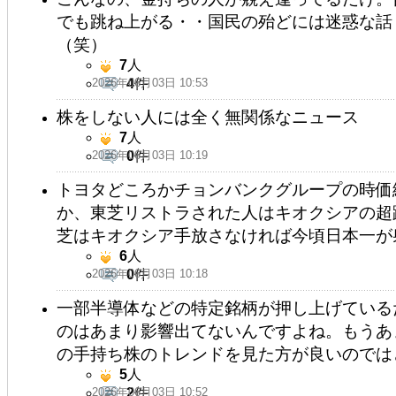
でも跳ね上がる・・国民の殆どには迷惑な話
（笑）
7
人
2026年06月03日 10:53
4
件
株をしない人には全く無関係なニュース
7
人
2026年06月03日 10:19
0
件
トヨタどころかチョンバンクグループの時価
か、東芝リストラされた人はキオクシアの超
芝はキオクシア手放さなければ今頃日本一が
6
人
2026年06月03日 10:18
0
件
一部半導体などの特定銘柄が押し上げている
のはあまり影響出てないんですよね。もうあ
の手持ち株のトレンドを見た方が良いのでは
5
人
2026年06月03日 10:52
2
件