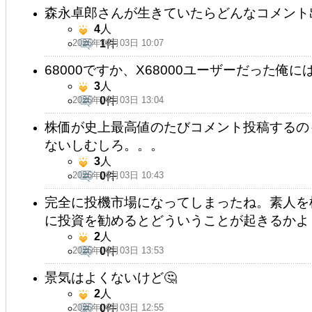
森永卓郎さんが生きていたらどんなコメント
4
人
2026年06月03日 10:07
1
件
68000ですか、X68000ユーザーだった俺
3
人
2026年06月03日 13:04
0
件
株価が史上最高値のたびコメント投稿するの
ないしむしろ。。。
3
人
2026年06月03日 10:43
0
件
完全に投機市場になってしまったね。素人を
に投資を勧めるとどういうことが起きるかよ
2
人
2026年06月03日 13:53
0
件
景気はよくないけど🤔
2
人
2026年06月03日 12:55
0
件