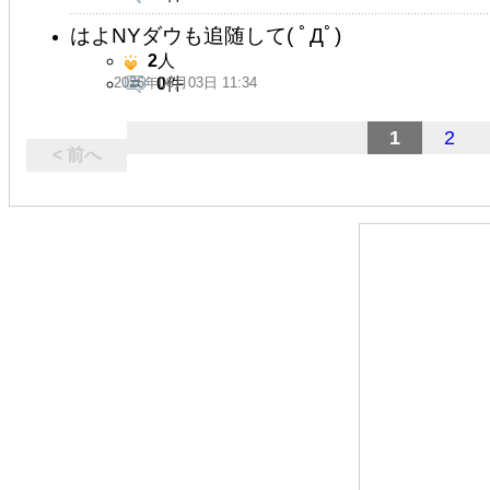
はよNYダウも追随して( ﾟДﾟ)
2
人
2026年06月03日 11:34
0
件
1
2
< 前へ