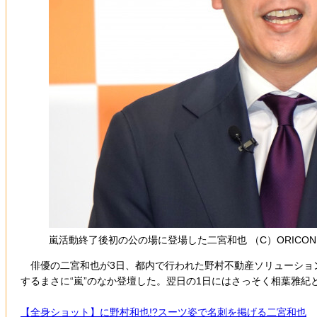
嵐活動終了後初の公の場に登場した二宮和也 （C）ORICON New
俳優の二宮和也が3日、都内で行われた野村不動産ソリューション
するまさに“嵐”のなか登壇した。翌日の1日にはさっそく相葉雅紀
【全身ショット】に野村和也!?スーツ姿で名刺を掲げる二宮和也