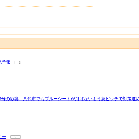
気予報
3
13号の影響 八代市でもブルーシートが飛ばないよう急ピッチで対策進
ィー
2