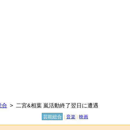
総合
二宮&相葉 嵐活動終了翌日に遭遇
芸能総合
|
音楽
|
映画