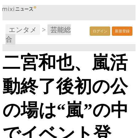
エンタメ
>
芸能総
ログイン
新規登録
合
二宮和也、嵐活
動終了後初の公
の場は“嵐”の中
でイベント登