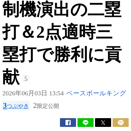
制機演出の二塁
打＆2点適時三
塁打で勝利に貢
献
5
2026年06月03日 13:54
ベースボールキング
3
2
つぶやき
限定公開