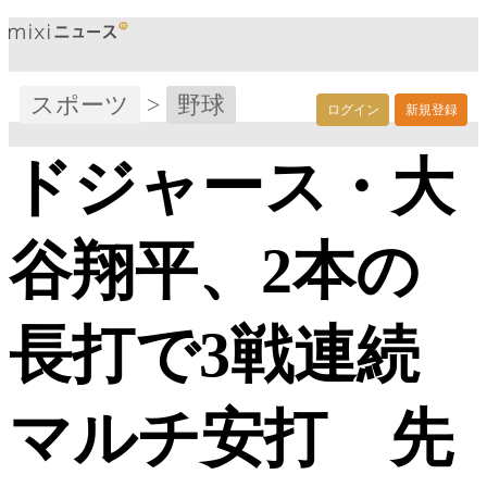
スポーツ
>
野球
ログイン
新規登録
ドジャース・大
谷翔平、2本の
長打で3戦連続
マルチ安打 先