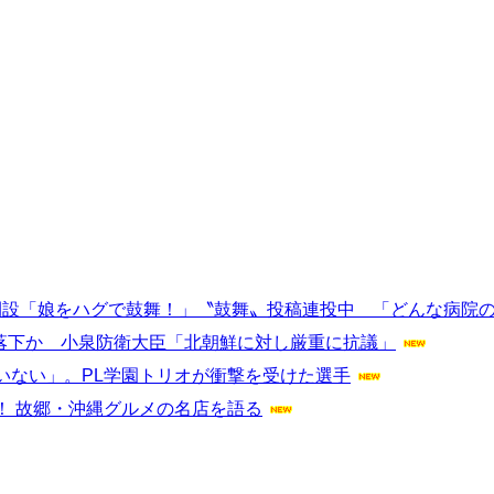
タ開設「娘をハグで鼓舞！」〝鼓舞〟投稿連投中 「どんな病院
に落下か 小泉防衛大臣「北朝鮮に対し厳重に抗議」
いない」。PL学園トリオが衝撃を受けた選手
！ 故郷・沖縄グルメの名店を語る