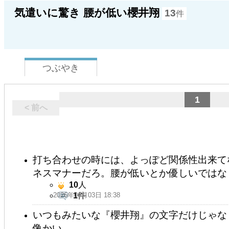
気遣いに驚き 腰が低い櫻井翔
13
件
つぶやき
1
< 前へ
打ち合わせの時には、よっぽど関係性出来て
ネスマナーだろ。腰が低いとか優しいではな
10
人
2026年06月03日 18:38
1
件
いつもみたいな『櫻井翔』の文字だけじゃな
像かい。