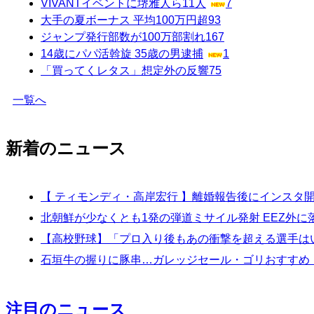
VIVANTイベントに堺雅人ら11人
7
大手の夏ボーナス 平均100万円超
93
ジャンプ発行部数が100万部割れ
167
14歳にパパ活斡旋 35歳の男逮捕
1
「買ってくレタス」想定外の反響
75
一覧へ
新着のニュース
【 ティモンディ・高岸宏行 】離婚報告後にインス
北朝鮮が少なくとも1発の弾道ミサイル発射 EEZ外
【高校野球】「プロ入り後もあの衝撃を超える選手は
石垣牛の握りに豚串…ガレッジセール・ゴリおすすめ
注目のニュース