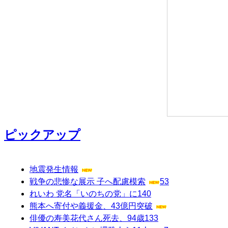
ピックアップ
地震発生情報
戦争の悲惨な展示 子へ配慮模索
53
れいわ 党名「いのちの党」に
140
熊本へ寄付や義援金、43億円突破
俳優の寿美花代さん死去、94歳
133