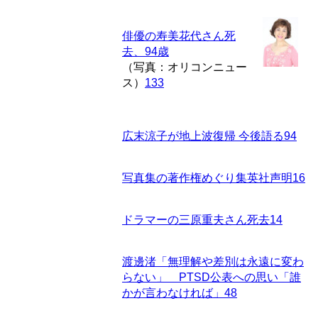
俳優の寿美花代さん死
去、94歳
（写真：オリコンニュー
ス）
133
広末涼子が地上波復帰 今後語る
94
写真集の著作権めぐり集英社声明
16
ドラマーの三原重夫さん死去
14
渡邊渚「無理解や差別は永遠に変わ
らない」 PTSD公表への思い「誰
かが言わなければ」
48