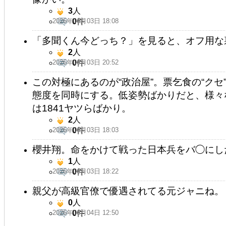
3
人
2026年06月03日 18:08
0
件
「多聞くん今どっち？」を見ると、オフ用な
2
人
2026年06月03日 20:52
0
件
この対極にあるのが“政治屋”。票乞食の“ク
態度を同時にする。低姿勢ばかりだと、様々
は1841ヤツらばかり。
2
人
2026年06月03日 18:03
0
件
櫻井翔。命をかけて戦った日本兵をバ◯にし
1
人
2026年06月03日 18:22
0
件
親父が高級官僚で優遇されてる元ジャニね。
0
人
2026年06月04日 12:50
0
件