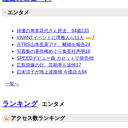
エンタメ
俳優の寿美花代さん死去、94歳
133
VIVANTイベントに堺雅人ら11人
7
元TBS山本里菜アナ、離婚を報告
24
写真集の著作権めぐり集英社声明
16
SPEEDデビュー曲 カセットで発売
48
広島原爆の日、芸能界も追悼
17
広末涼子が地上波復帰 今後語る
94
一覧へ
ランキング
エンタメ
アクセス数ランキング