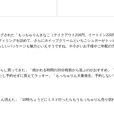
された「もっちゅりんきなこ（テイクアウト216円、イートイン22
ごフィリングを詰めて、さらにホイップクリームといちごシュガーがトッ
いらしいパッケージも魅力といえそうですね。※小さいお子様やご年配の
らし買ってきた」「焼かれる時間の20分程前から並ぶのがおすすめ」
たし予約せずに買えてラッキー」「もっちゅりん大量発生。予約しない
ん消えた」「10時ちょうどにミスド行ったらもうもっちゅりん売り切