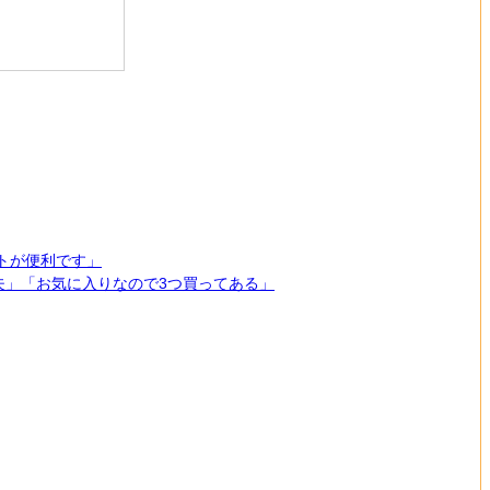
トが便利です」
夫」「お気に入りなので3つ買ってある」