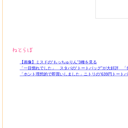
【画像】ミスドの“もっちゅりん”3種を見る
「一目惚れでした」 スタバの“トートバッグ”が大好評 
「ホント理想的で即買いしました」ニトリの“639円トート