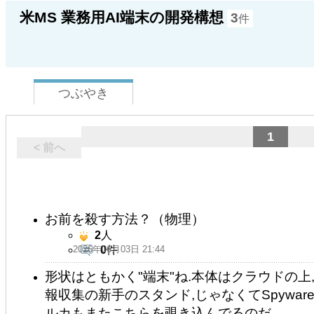
米MS 業務用AI端末の開発構想
3
件
つぶやき
1
< 前へ
お前を殺す方法？（物理）
2
人
2026年06月03日 21:44
0
件
形状はともかく"端末"ね.本体はクラウドの上,
報収集の新手のスタンド,じゃなくてSpyware, 
ルカもまたこちらを覗き込んでるのだ.