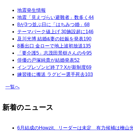
地震発生情報
地震「見えづらい避難者」数多く
44
8が3つ並ぶ日に「はちみつ婚」
68
テーマパーク値上げ 30施設超に
146
及川光博 結婚&妻の妊娠を発表
190
8番出口 金ローで地上波初放送
135
「要介護5」志茂田景樹さんの今
95
俳優の戸塚純貴が結婚発表
52
インプレゾンビ終了? Xが新制度
69
練習後に搬送 ラグビー選手死去
103
一覧へ
新着のニュース
6月結成のHowzit、リーダーは未定 有力候補は檜