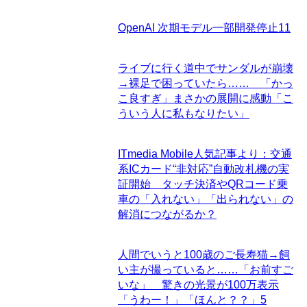
OpenAI 次期モデル一部開発停止
11
ライブに行く道中でサンダルが崩壊
→裸足で困っていたら…… 「かっ
こ良すぎ」まさかの展開に感動「こ
ういう人に私もなりたい」
ITmedia Mobile人気記事より：交通
系ICカード“非対応”自動改札機の実
証開始 タッチ決済やQRコード乗
車の「入れない」「出られない」の
解消につながるか？
人間でいうと100歳のご長寿猫→飼
い主が撮っていると……「お前すご
いな」 驚きの光景が100万表示
「うわー！」「ほんと？？」
5