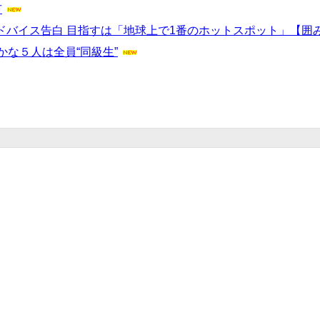
市
バイス告白 目指すは「地球上で1番のホットスポット」【囲みほぼ全文／How
かな５人は全員“同級生”