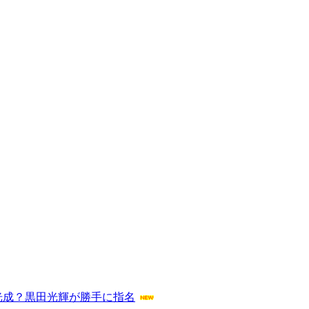
山光成？黒田光輝が勝手に指名