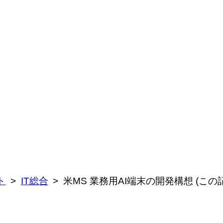
ト
IT総合
米MS 業務用AI端末の開発構想 (こ