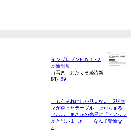
インプレゾンビ終了? X
が新制度
（写真：おたくま経済新
聞）
69
「もうそれにしか見えない」2児マ
マが買ったテーブル→上から見る
と…… まさかの光景に「ドアップ
かと思いました」「なんて斬新な」
2