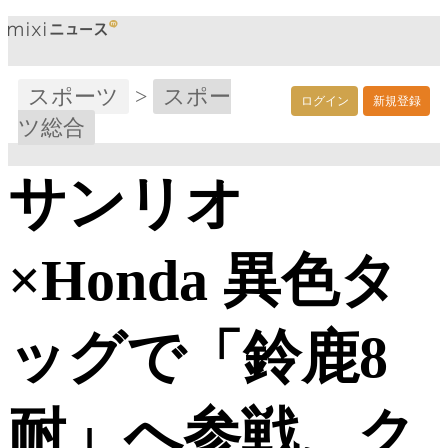
スポーツ
>
スポー
ログイン
新規登録
ツ総合
サンリオ
×Honda 異色タ
ッグで「鈴鹿8
耐」へ参戦、ク