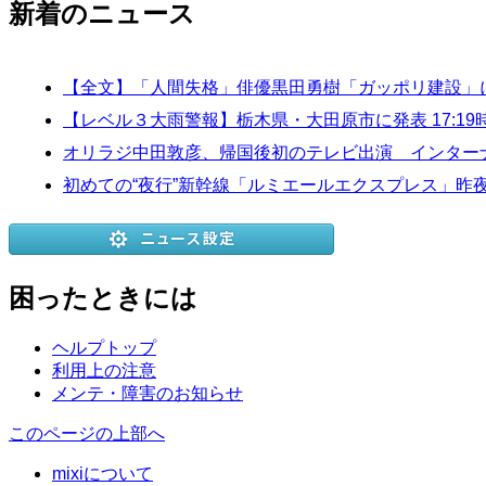
新着のニュース
【全文】「人間失格」俳優黒田勇樹「ガッポリ建設」
【レベル３大雨警報】栃木県・大田原市に発表 17:19
オリラジ中田敦彦、帰国後初のテレビ出演 インター
初めての“夜行”新幹線「ルミエールエクスプレス」昨
困ったときには
ヘルプトップ
利用上の注意
メンテ・障害のお知らせ
このページの上部へ
mixiについて