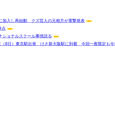
に加入し再始動 クズ芸人の元相方が電撃発表
時点
ナショナルスクール事情語る
夜（8日）東京駅出発 けさ新大阪駅に到着 今回一夜限定も今