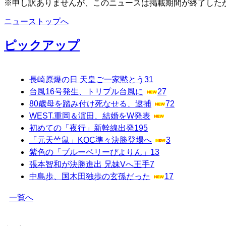
※申し訳ありませんが、このニュースは掲載期間が終了した
ニューストップへ
ピックアップ
長崎原爆の日 天皇ご一家黙とう
31
台風16号発生、トリプル台風に
27
80歳母を踏み付け死なせる、逮捕
72
WEST.重岡＆濵田、結婚をW発表
初めての「夜行」新幹線出発
195
「元天竺鼠」KOC準々決勝登場へ
3
紫色の「ブルーベリーぴよりん」
13
張本智和が決勝進出 兄妹Vへ王手
7
中島歩、国木田独歩の玄孫だった
17
一覧へ