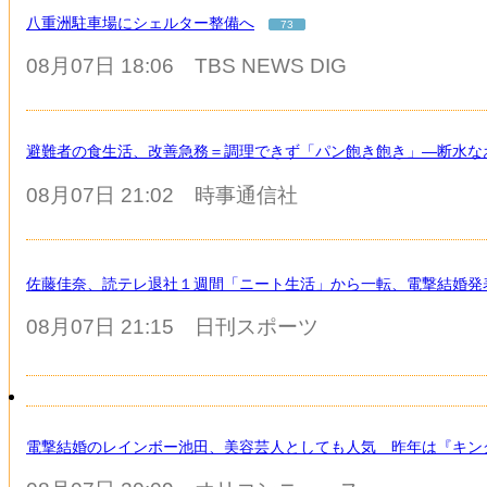
八重洲駐車場にシェルター整備へ
73
08月07日 18:06
TBS NEWS DIG
避難者の食生活、改善急務＝調理できず「パン飽き飽き」―断水な
08月07日 21:02
時事通信社
佐藤佳奈、読テレ退社１週間「ニート生活」から一転、電撃結婚発表
08月07日 21:15
日刊スポーツ
電撃結婚のレインボー池田、美容芸人としても人気 昨年は『キン