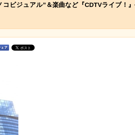
“キノコビジュアル”＆楽曲など『CDTVライブ！