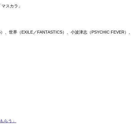
ud」「マスカラ」
S）、世界（EXILE／FANTASTICS）、小波津志（PSYCHIC FEVER）
てもらう」