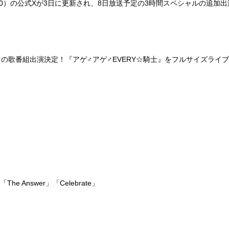
0）の公式Xが3日に更新され、8日放送予定の3時間スペシャルの追加出演
りの歌番組出演決定！『アゲ♂アゲ♂EVERY☆騎士』をフルサイズライ
he Answer」「Celebrate」