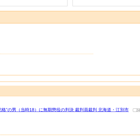
格”の男（当時18）に無期懲役の判決 裁判員裁判 北海道・江別市
24