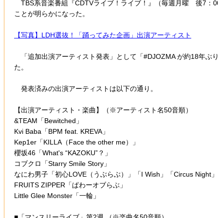
TBS系音楽番組『CDTVライブ！ライブ！』（毎週月曜 後7：0
ことが明らかになった。
【写真】LDH選抜！「踊ってみた企画」出演アーティスト
「追加出演アーティスト発表」として「#DJOZMA が約18年ぶ
た。
発表済みの出演アーティストは以下の通り。
【出演アーティスト・楽曲】（※アーティスト名50音順）
&TEAM「Bewitched」
Kvi Baba「BPM feat. KREVA」
Kep1er「KILLA（Face the other me）」
櫻坂46「What's “KAZOKU”？」
コブクロ「Starry Smile Story」
なにわ男子「初心LOVE（うぶらぶ）」「I Wish」「Circus Night」「T
FRUITS ZIPPER「ぱわーオブらぶ」
Little Glee Monster「一輪」
■「マンスリーライブ」第2週 （※楽曲名50音順）