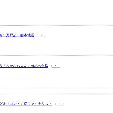
お３万戸超・熊本地震
35
「さかなちゃん」AKBも合格
3
グオブコント』初ファイナリスト
3