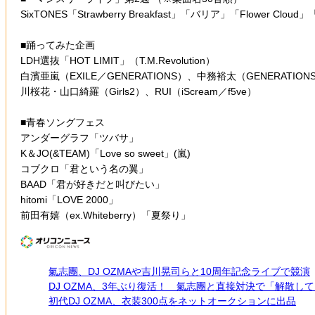
SixTONES「Strawberry Breakfast」「バリア」「Flower Clo
■踊ってみた企画
LDH選抜「HOT LIMIT」（T.M.Revolution）
白濱亜嵐（EXILE／GENERATIONS）、中務裕太（GENERATION
川桜花・山口綺羅（Girls2）、RUI（iScream／f5ve）
■青春ソングフェス
アンダーグラフ「ツバサ」
K＆JO(&TEAM)「Love so sweet」(嵐)
コブクロ「君という名の翼」
BAAD「君が好きだと叫びたい」
hitomi「LOVE 2000」
前田有嬉（ex.Whiteberry）「夏祭り」
氣志團、DJ OZMAや吉川晃司らと10周年記念ライブで競演
DJ OZMA、3年ぶり復活！ 氣志團と直接対決で「解散し
初代DJ OZMA、衣装300点をネットオークションに出品