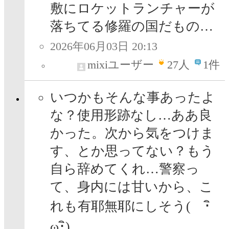
敷にロケットランチャーが
落ちてる修羅の国だもの…
2026年06月03日 20:13
mixiユーザー
27
人
1件
いつかもそんな事あったよ
な？使用形跡なし…ああ良
かった。次から気をつけま
す、とか思ってない？もう
自ら辞めてくれ…警察っ
て、身内には甘いから、こ
れも有耶無耶にしそう( ･ิ
ω･ิ)