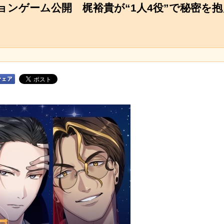
ンゲーム公開 梶裕貴が“1人4役”で秘密を