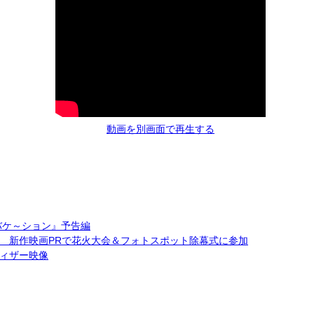
動画を別画面で再生する
バケ～ション』予告編
 新作映画PRで花火大会＆フォトスポット除幕式に参加
ィザー映像