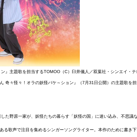
』主題歌を担当するTOMOO（C）臼井儀人／双葉社・シンエイ・テレビ
ん 奇々怪々！オラの妖怪バケ～ション』（7月31日公開）の主題歌を
。
省した野原一家が、妖怪たちの暮らす「妖怪の国」に迷い込み、不思議
のある歌声で注目を集めるシンガーソングライター。本作のために書き下