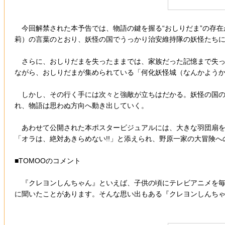
今回解禁された本予告では、物語の鍵を握る“おしりだま”の存在
莉）の言葉のとおり、妖怪の国でうっかり治安維持隊の妖怪たちに
さらに、おしりだまを失ったままでは、家族だった記憶まで失って
ながら、おしりだまが集められている「何化妖怪城（なんかよう
しかし、その行く手には次々と強敵が立ちはだかる。妖怪の国の頂
れ、物語は思わぬ方向へ動き出していく。
あわせて公開された本ポスタービジュアルには、大きな羽団扇を
「オラは、絶対あきらめない!!」と添えられ、野原一家の大冒険へ
■TOMOOのコメント
『クレヨンしんちゃん』といえば、子供の頃にテレビアニメを毎
に聞いたことがあります。そんな思い出もある『クレヨンしんち