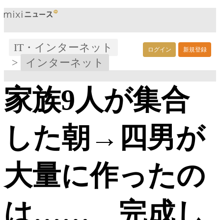
IT・インターネット
ログイン
新規登録
>
インターネット
家族9人が集合
した朝→四男が
大量に作ったの
は…… 完成し