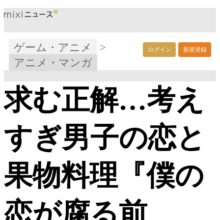
ゲーム・アニメ
>
ログイン
新規登録
アニメ・マンガ
求む正解…考え
すぎ男子の恋と
果物料理『僕の
恋が腐る前