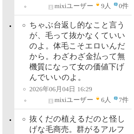
mixiユーザー
9
人
0件
ちゃぶ台返し的なこと言う
が、毛って抜かなくていい
のよ。体毛こそエロいんだ
から。わざわざ金払って無
機質になって女の価値下げ
んでいいのよ。
2026年06月04日 16:29
mixiユーザー
6
人
7件
抜くだの植えるだのと怪し
げな毛商売。群がるアルフ