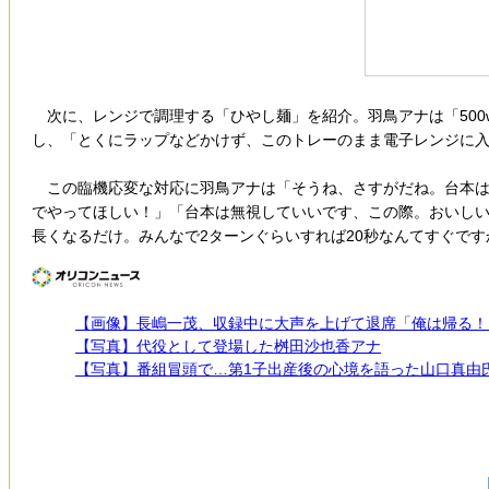
次に、レンジで調理する「ひやし麺」を紹介。羽鳥アナは「500w
し、「とくにラップなどかけず、このトレーのまま電子レンジに入れ
この臨機応変な対応に羽鳥アナは「そうね、さすがだね。台本は6
でやってほしい！」「台本は無視していいです、この際。おいしい
長くなるだけ。みんなで2ターンぐらいすれば20秒なんてすぐで
【画像】長嶋一茂、収録中に大声を上げて退席「俺は帰る！
【写真】代役として登場した桝田沙也香アナ
【写真】番組冒頭で…第1子出産後の心境を語った山口真由