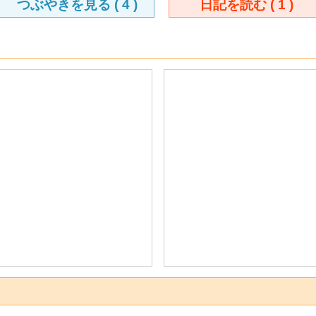
つぶやきを見る (
4
)
日記を読む (
1
)