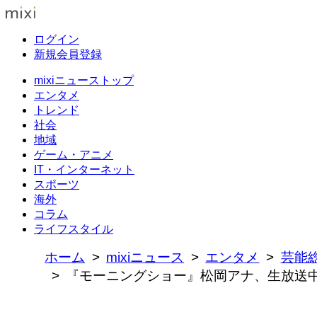
ログイン
新規会員登録
mixiニューストップ
エンタメ
トレンド
社会
地域
ゲーム・アニメ
IT・インターネット
スポーツ
海外
コラム
ライフスタイル
ホーム
mixiニュース
エンタメ
芸能
『モーニングショー』松岡アナ、生放送中に