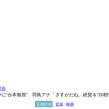
総合
“台本無視” 羽鳥アナ「さすがだね」絶賛＆“20秒
芸能総合
|
音楽
|
映画