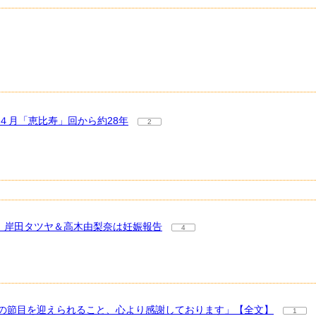
４月「恵比寿」回から約28年
2
 岸田タツヤ＆高木由梨奈は妊娠報告
4
の節目を迎えられること、心より感謝しております」【全文】
1