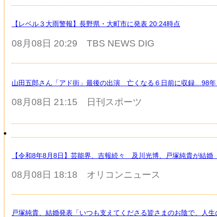
【レベル３大雨警報】長野県・大町市に発表 20:24時点
08月08日 20:29
TBS NEWS DIG
山田五郎さん「アド街」最後の出演 亡くなる６日前に収録…98年
08月08日 21:15
日刊スポーツ
【令和8年8月8日】芸能界、吉報続々 及川光博、戸塚純貴が結婚
08月08日 18:18
オリコンニュース
戸塚純貴、結婚発表「いつも支えてくださる皆さまのお陰で、人生