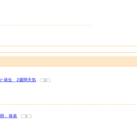
と発生 2週間天気
10
大雨」発表
8