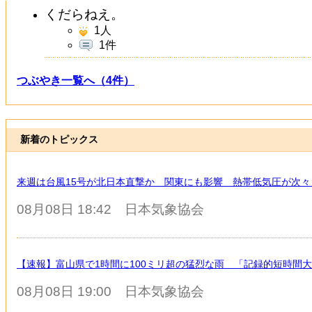
くだらねえ。
1
人
1件
つぶやき一覧へ（4件）
新着のトピックス
来週は台風15号が北日本直撃か 関東にも影響 熱帯低気圧が次々
08月08日 18:42
日本気象協会
【速報】富山県で1時間に100ミリ超の猛烈な雨 「記録的短時間
08月08日 19:00
日本気象協会