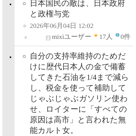
日本国民の敵は、日本政府
と政権与党
2026年06月04日 12:02
mixiユーザー
17
人
0件
自分の支持率維持のためだ
けに歴代日本人の金で備蓄
してきた石油を1/4まで減ら
し、税金を使って補助して
じゃぶじゃぶガソリン使わ
せ、ロイターに「すべての
原因は高市」と言われた無
能カルト女。