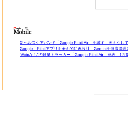
新ヘルスケアバンド「Google Fitbit Air」を試す 画面な
Google、Fitbitアプリを全面的に再設計 Geminiを健康管理
“画面なし”の軽量トラッカー「Google Fitbit Air」発表 