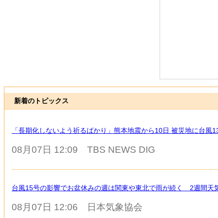
新着のトピックス
「長期化しないよう祈るばかり」熊本地震から10日 被災地に台風
08月07日 12:09
TBS NEWS DIG
台風15号の影響でお盆休みの週は関東や東北で雨が続く 2週間天
08月07日 12:06
日本気象協会