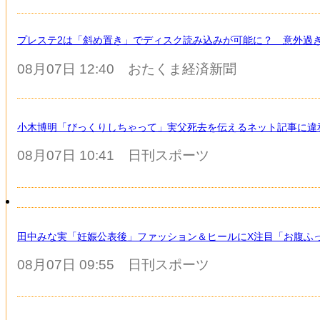
プレステ2は「斜め置き」でディスク読み込みが可能に？ 意外過
08月07日 12:40
おたくま経済新聞
小木博明「びっくりしちゃって」実父死去を伝えるネット記事に違
08月07日 10:41
日刊スポーツ
田中みな実「妊娠公表後」ファッション＆ヒールにX注目「お腹ふ
08月07日 09:55
日刊スポーツ