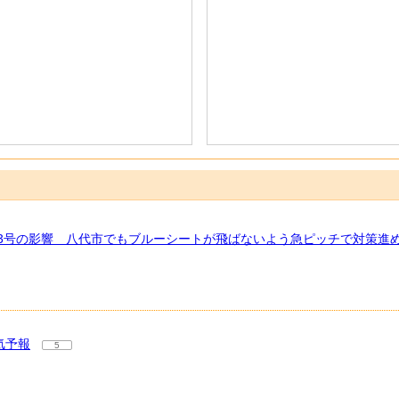
13号の影響 八代市でもブルーシートが飛ばないよう急ピッチで対策進
気予報
5