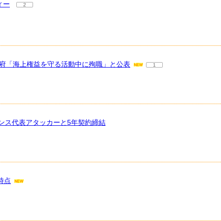
ィー
2
政府「海上権益を守る活動中に殉職」と公表
1
ンス代表アタッカーと5年契約締結
時点