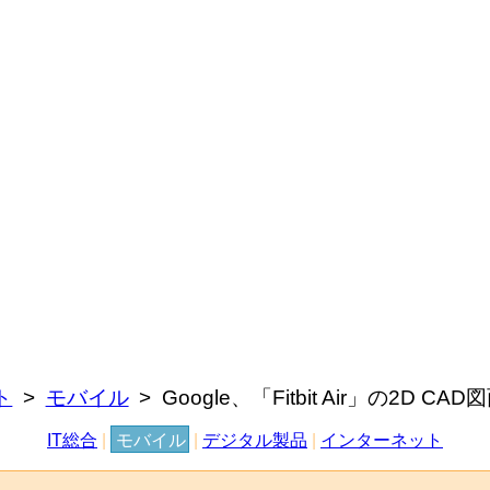
ト
モバイル
Google、「Fitbit Air」の
IT総合
|
モバイル
|
デジタル製品
|
インターネット