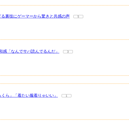
ぎる裏技にゲーマーから驚きと共感の声
5
和感「なんでサバ読んでるんだ」
3
っくら」「着たい服着りゃいい」
1