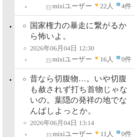
mixiユーザー
22
人
4件
国家権力の暴走に繋がるか
ら怖いよ。
2026年06月04日 12:30
mixiユーザー
16
人
0件
昔なら切腹物…。いや切腹
も赦されず打ち首物じゃな
いの。葉隠の発祥の地でな
んばしよっとか。
2026年06月04日 13:14
mixiユーザー
11
人
0件