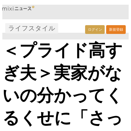
ライフスタイル
ログイン
新規登録
＜プライド高す
ぎ夫＞実家がな
いの分かってく
るくせに「さっ