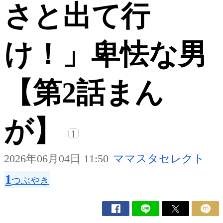
さと出て行
け！」卑怯な男
【第2話まん
が】
1
2026年06月04日 11:50
ママスタセレクト
1
つぶやき