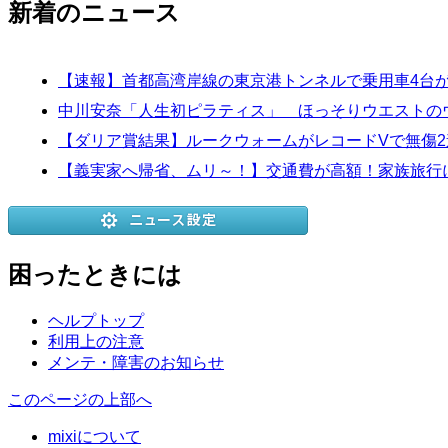
新着のニュース
【速報】首都高湾岸線の東京港トンネルで乗用車4台
中川安奈「人生初ピラティス」 ほっそりウエストの
【ダリア賞結果】ルークウォームがレコードVで無傷2
【義実家へ帰省、ムリ～！】交通費が高額！家族旅行に
困ったときには
ヘルプトップ
利用上の注意
メンテ・障害のお知らせ
このページの上部へ
mixiについて