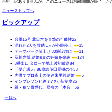
※申し訳ありませんが、このニュースは掲載期間が終了した
ニューストップへ
ピックアップ
台風15号 北日本を直撃の可能性
22
溺れた2人を救助 1人が心肺停止
35
テーマパーク値上げ 30施設超に
31
及川光博 結婚&妻の妊娠を発表
124
8番出口 金ローで地上波初放送
84
「要介護5」86歳志茂田景樹の今
33
声優でプロ雀士の伊達朱里紗結婚
6
インプレゾンビ終了? Xが新制度
25
親・祖父母世代、帰省の「本音」
56
一覧へ