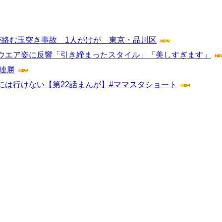
が絡む玉突き事故 1人がけが 東京・品川区
ウエア姿に反響「引き締まったスタイル」「美しすぎます」
連勝
は行けない【第22話まんが】#ママスタショート