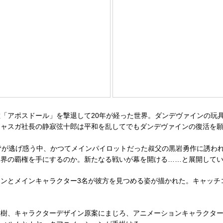
「アポスドール」を撃退して20年が経った世界。ダンデヴァインの玩
キャスガ社長の静寂弦十郎は平和を乱してでもダンデヴァインの復活を
皆が逃げ惑う中、かつてメインパイロットだった叔父の黒岩勇作に誘わ
業界の覇権を手にするのか。新たなる戦いが幕を開ける……と展開して
ンとメインキャラクター3名が彼方を見つめる姿が描かれた。キャッチ
キャラクターデザイン原案にまじろ、アニメーションキャラクターデザインに