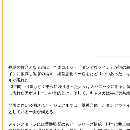
物語の舞台となるのは、合体ロボット「ダンデヴァイン」が謎の敵
インに依存し過ぎの結果、経営悪化の一途をたどりつつあった。
ルが現れた。
20年間、何事もなく平和に浸りきった人々は大パニックに陥る。
に現れたアポスドールの目的とは。そして、キャスガは再び玩具
発表に伴い公開されたビジュアルでは、獣神合体したダンデヴァイ
としている一面が伺える。
メインスタッフには曹毅監督のもと、シリーズ構成・脚本に井上敏樹、