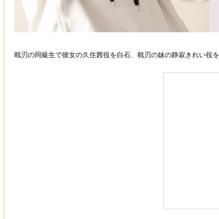
戟刃の同級生で彼女の久住茜役を白石、戟刃の妹の静寂きれい役