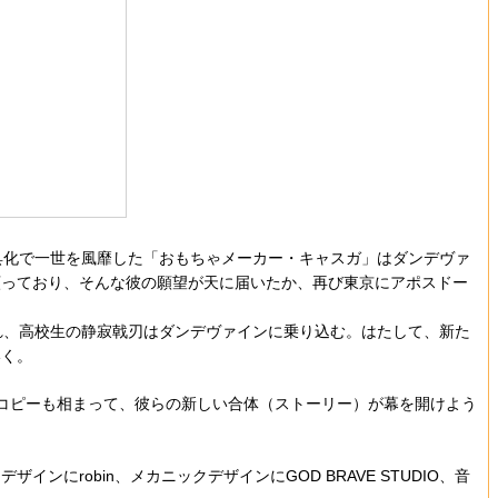
具化で一世を風靡した「おもちゃメーカー・キャスガ」はダンデヴァ
願っており、そんな彼の願望が天に届いたか、再び東京にアポスドー
れ、高校生の静寂戟刃はダンデヴァインに乗り込む。はたして、新た
いく。
コピーも相まって、彼らの新しい合体（ストーリー）が幕を開けよう
robin、メカニックデザインにGOD BRAVE STUDIO、音