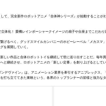
して、完全新作ロボットアニメ『合体神シリーズ』が始動することがわか
で立体化！ 愛機レインボーシャークイメージの扇子や台座までこだわり
に繋げるべく、グッドスマイルカンパニーのホビーレーベル「メカスマ
ングを展開していく。
く新しい作品と合体ロボットトイを継続して世に送り出すことだ。毎年
来へと継続させ、ロボットアニメの「新しい定番」を創り上げるとして
武神ダンデヴァイン』は、アニメーション業界を牽引するアニプレックス
塔を打ち立ててきた東映という、各界のトップランナーの皆様と強力な