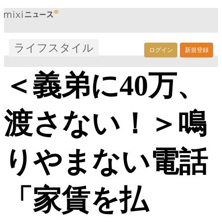
ライフスタイル
ログイン
新規登録
＜義弟に40万、
渡さない！＞鳴
りやまない電話
「家賃を払