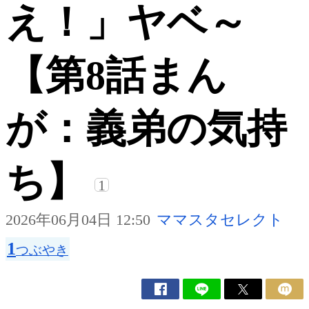
え！」ヤベ～
【第8話まん
が：義弟の気持
ち】
1
2026年06月04日 12:50
ママスタセレクト
1
つぶやき