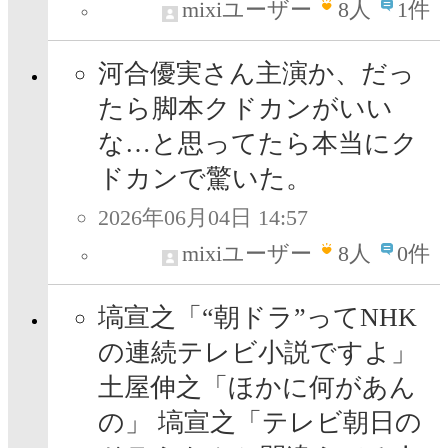
mixiユーザー
8
人
1件
河合優実さん主演か、だっ
たら脚本クドカンがいい
な…と思ってたら本当にク
ドカンで驚いた。
2026年06月04日 14:57
mixiユーザー
8
人
0件
塙宣之「“朝ドラ”ってNHK
の連続テレビ小説ですよ」
土屋伸之「ほかに何があん
の」 塙宣之「テレビ朝日の