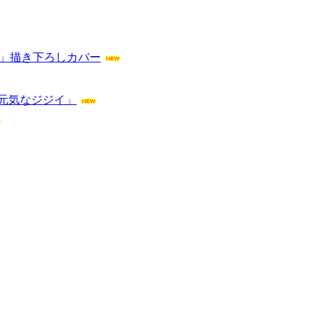
ん」描き下ろしカバー
元気なジジイ」