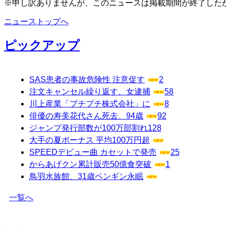
※申し訳ありませんが、このニュースは掲載期間が終了した
ニューストップへ
ピックアップ
SAS患者の事故危険性 注意促す
2
注文キャンセル繰り返す、女逮捕
58
川上産業「プチプチ株式会社」に
8
俳優の寿美花代さん死去、94歳
92
ジャンプ発行部数が100万部割れ
128
大手の夏ボーナス 平均100万円超
SPEEDデビュー曲 カセットで発売
25
からあげクン累計販売50億食突破
1
鳥羽水族館、31歳ペンギン永眠
一覧へ