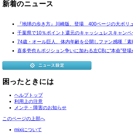
新着のニュース
『地球の歩き方』川崎版、登場 400ページの大ボリ
千葉県で10％ポイント還元のキャッシュレスキャンペー
74歳・オール巨人、体内年齢を公開しファン感嘆「
喜多壱也もポジション争いに加わる左CBに“本命”登
困ったときには
ヘルプトップ
利用上の注意
メンテ・障害のお知らせ
このページの上部へ
mixiについて