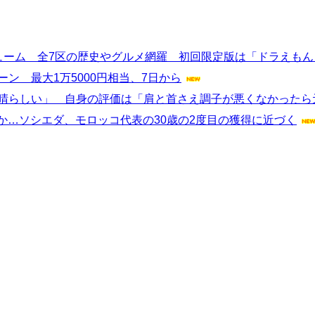
ューム 全7区の歴史やグルメ網羅 初回限定版は「ドラえも
ン 最大1万5000円相当、7日から
素晴らしい」 自身の評価は「肩と首さえ調子が悪くなかったら
場か…ソシエダ、モロッコ代表の30歳の2度目の獲得に近づく