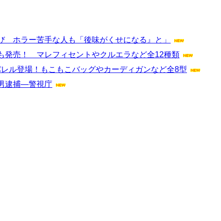
び ホラー苦手な人も「後味がくせになる』と」
も発売！ マレフィセントやクルエラなど全12種類
パレル登場！もこもこバッグやカーディガンなど全8型
男逮捕―警視庁