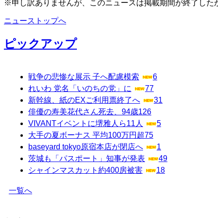
※申し訳ありませんが、このニュースは掲載期間が終了した
ニューストップへ
ピックアップ
戦争の悲惨な展示 子へ配慮模索
6
れいわ 党名「いのちの党」に
77
新幹線、紙のEXご利用票終了へ
31
俳優の寿美花代さん死去、94歳
126
VIVANTイベントに堺雅人ら11人
5
大手の夏ボーナス 平均100万円超
75
baseyard tokyo原宿本店が閉店へ
1
茨城も「パスポート」知事が発表
49
シャインマスカット約400房被害
18
一覧へ