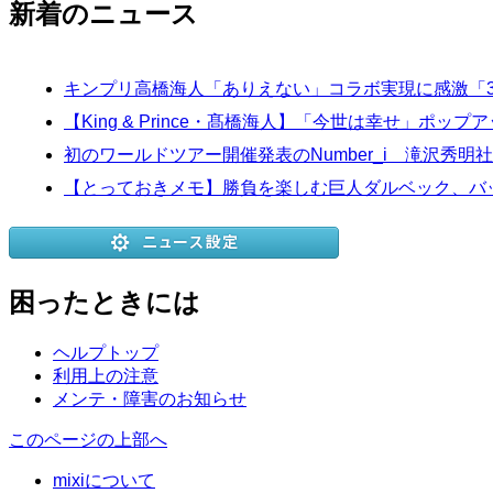
新着のニュース
キンプリ高橋海人「ありえない」コラボ実現に感激「
【King & Prince・髙橋海人】「今世は幸せ」ポ
初のワールドツアー開催発表のNumber_i 滝沢秀
【とっておきメモ】勝負を楽しむ巨人ダルベック、バ
困ったときには
ヘルプトップ
利用上の注意
メンテ・障害のお知らせ
このページの上部へ
mixiについて