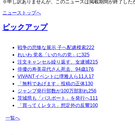
※申し訳ありませんが、このニュースは掲載期間が終了した
ニューストップへ
ピックアップ
戦争の悲惨な展示 子へ配慮模索
222
れいわ 党名「いのちの党」に
325
注文キャンセル繰り返す、女逮捕
215
俳優の寿美花代さん死去、94歳
176
VIVANTイベントに堺雅人ら11人
17
「無料であげます」投稿の正体
130
ジャンプ発行部数が100万部割れ
256
茨城県も「パスポート」を発行へ
111
「買ってくレタス」想定外の反響
100
一覧へ