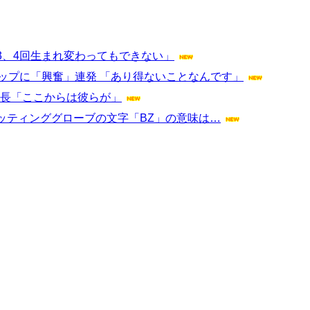
3、4回生まれ変わってもできない」
ップアップに「興奮」連発 「あり得ないことなんです」
明社長「ここからは彼らが」
ッティンググローブの文字「BZ」の意味は…