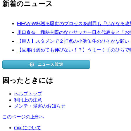
新着のニュース
FIFAがW杯巡る騒動のプロセスを謝罪も「いかなる
川口春奈 極秘交際のなかサッカー日本代表夫と「お
【巨人】スタメンで２打点の小浜佑斗のひそかな願い
【旦那は褒めても伸びない！？】うまーく手のひらで転
困ったときには
ヘルプトップ
利用上の注意
メンテ・障害のお知らせ
このページの上部へ
mixiについて