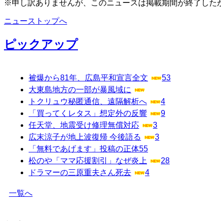
※申し訳ありませんが、このニュースは掲載期間が終了した
ニューストップへ
ピックアップ
被爆から81年、広島平和宣言全文
53
大東島地方の一部が暴風域に
トクリュウ秘匿通信、遠隔解析へ
4
「買ってくレタス」想定外の反響
9
任天堂、地震受け修理無償対応
3
広末涼子が地上波復帰 今後語る
3
「無料であげます」投稿の正体
55
松のや「ママ応援割引」なぜ炎上
28
ドラマーの三原重夫さん死去
4
一覧へ