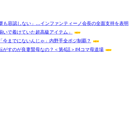
攻撃も容認しない」…インファンティーノ会長の全面支持を表明
揃いで着けていた超高級アイテム」
「今までにないんじゃ」内野手全ポジ制覇？
がすのが良妻賢母なの？＜第4話＞#4コマ母道場